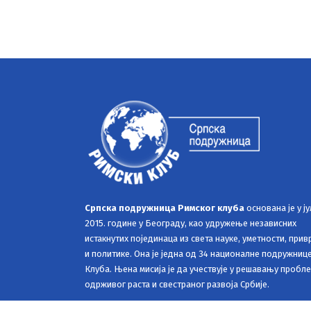
Српска подружница Римског клуба
основана је у ју
2015. године у Београду, као удружење независних
истакнутих појединаца из света науке, уметности, при
и политике. Она је једна од 34 националне подружниц
Клуба. Њена мисија је да учествује у решавању пробл
одрживог раста и свестраног развоја Србије.