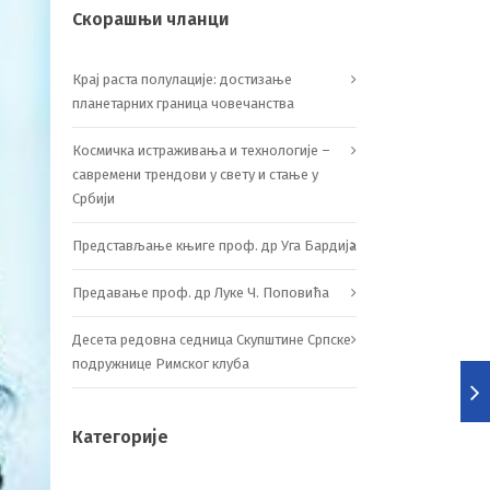
Скорашњи чланци
Крај раста полулације: достизање
планетарних граница човечанства
Космичка истраживања и технологије –
савремени трендови у свету и стање у
Србији
Представљање књиге проф. др Уга Бардија
Предавање проф. др Луке Ч. Поповића
Десета редовна седница Скупштине Српске
подружнице Римског клуба
Категорије