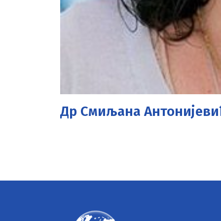
Др Смиљана Антонијеви