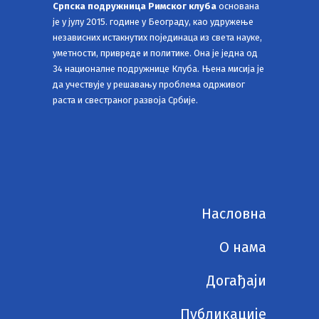
Српска подружница Римског клуба
основана
је у јулу 2015. године у Београду, као удружење
независних истакнутих појединаца из света науке,
уметности, привреде и политике. Она је једна од
34 националне подружнице Клуба. Њена мисија је
да учествује у решавању проблема одрживог
раста и свестраног развоја Србије.
Насловна
О нама
Догађаји
Публикације