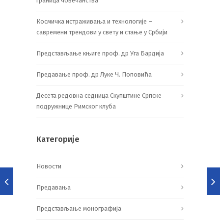
граница човечанства
Космичка истраживања и технологије –
савремени трендови у свету и стање у Србији
Представљање књиге проф. др Уга Бардија
Предавање проф. др Луке Ч. Поповића
Десета редовна седница Скупштине Српске
подружнице Римског клуба
Категорије
Новости
Предавања
Представљање монографија