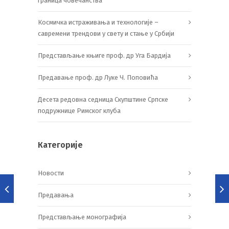
граница човечанства
Космичка истраживања и технологије –
савремени трендови у свету и стање у Србији
Представљање књиге проф. др Уга Бардија
Предавање проф. др Луке Ч. Поповића
Десета редовна седница Скупштине Српске
подружнице Римског клуба
Категорије
Новости
Предавања
Представљање монографија