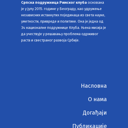
Српска подружница Римског клуба
основана
је у јулу 2015. године у Београду, као удружење
независних истакнутих појединаца из света науке,
уметности, привреде и политике. Она је једна од
34 националне подружнице Клуба. Њена мисија је
да учествује у решавању проблема одрживог
раста и свестраног развоја Србије.
Насловна
О нама
Догађаји
Публикације