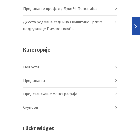
Предавање проф. др Луке Ч. Поповића
Десета редовна седница Скупштине Српске
подружнице Римског клуба
Категорије
Новости
Предавања
Представљање монографија
Скупови
Flickr Widget