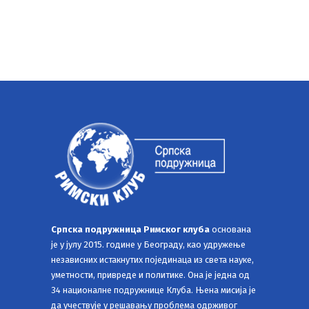
Српска подружница Римског клуба
основана
је у јулу 2015. године у Београду, као удружење
независних истакнутих појединаца из света науке,
уметности, привреде и политике. Она је једна од
34 националне подружнице Клуба. Њена мисија је
да учествује у решавању проблема одрживог